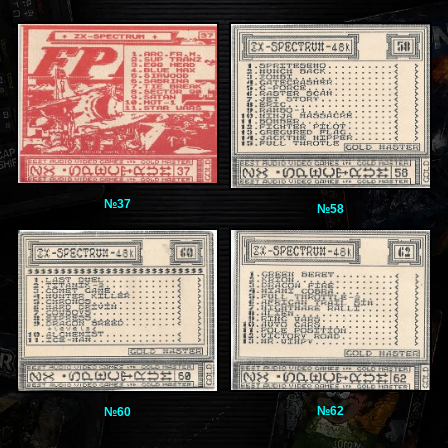
№37
№58
№62
№60