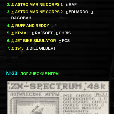
ASTRO MARINE CORPS 1
RAF
ASTRO MARINE CORPS 2
EDUARDO
,
DAGOBAH
RUFF AND REDDY
KRAAL
RAJSOFT
,
CHRIS
JET BIKE SIMULATOR
FCS
1943
BILL GILBERT
№33
ЛОГИЧЕСКИЕ ИГРЫ