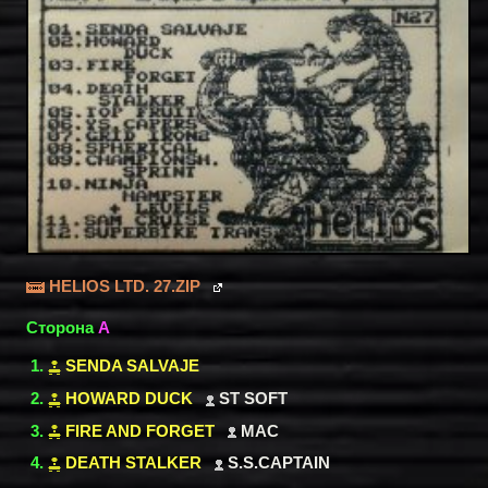
HELIOS LTD. 27.ZIP
Сторона
A
SENDA SALVAJE
HOWARD DUCK
ST SOFT
FIRE AND FORGET
MAC
DEATH STALKER
S.S.CAPTAIN