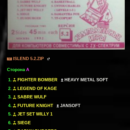
ISLEND 5.2.ZIP
Сторона
A
FIGHTER BOMBER
HEAVY METAL SOFT
LEGEND OF KAGE
SABRE WULF
FUTURE KNIGHT
JANSOFT
JET SET WILLY 1
SIEGE