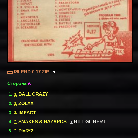
ISLEND 0.17.ZIP
Сторона
A
BALL CRAZY
ZOLYX
IMPACT
SNAKES & HAZARDS
BILL GILBERT
PI=R*2