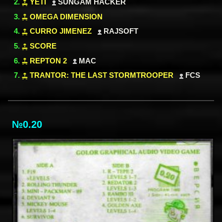
YETI
SUNGAM HACKER
OMEGA DIMENSION
CURRO JIMENEZ
RAJSOFT
SCORE
REPTON 2
MAC
TRANTOR: THE LAST STORMTROOPER
FCS
№0.20