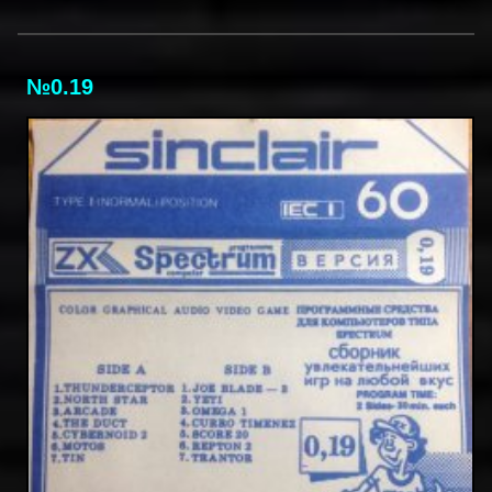
№0.19