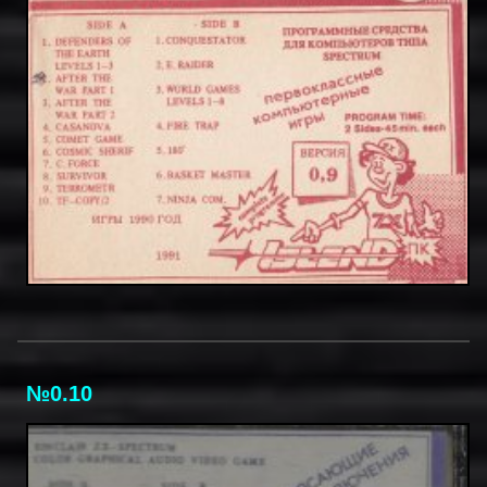
№0.10