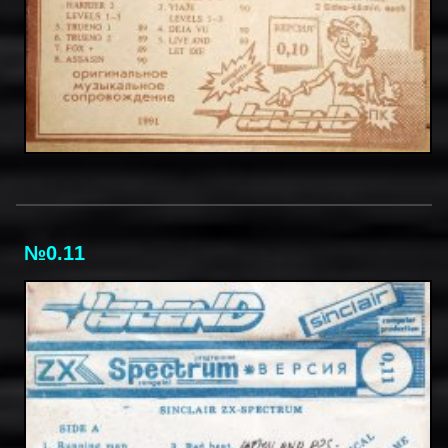
№0.11