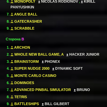
MONOPOLY
NICOLAS RODIONOV
,
KIRILL
PANYUSHKIN
ANGLE BALL
GATECRASHER
SCRABBLE
Сторона
B
ARCHON
WHOLE NEW BALL GAME, A
HACKER JUNIOR
BRAINSTORM
PHONEX
SUPER NUDGE 2000
DYNAMIC SOFT
MONTE CARLO CASINO
DOMINOES
ADVANCED PINBAL SIMULATOR
BRUNO
TETЯIS
BATTLESHIPS
BILL GILBERT