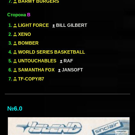
BARMY BURGERS
Сторона
B
LIGHT FORCE
BILL GILBERT
XENO
BOMBER
WORLD SERIES BASKETBALL
UNTOUCHABLES
RAF
SAMANTHA FOX
JANSOFT
TF-COPY/87
№6.0