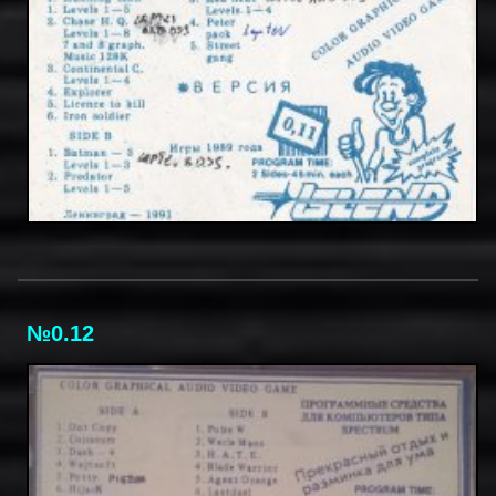
№0.12