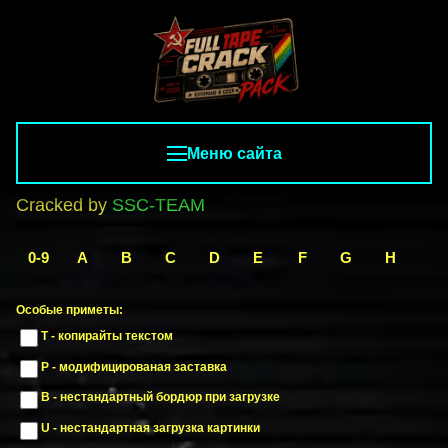
Меню сайта
Cracked by
SSC-TEAM
0-9
A
B
C
D
E
F
G
H
I
Особые приметы:
T - копирайты текстом
P - модифицированая заставка
B - нестандартный бордюр при загрузке
U - нестандартная загрузка картинки