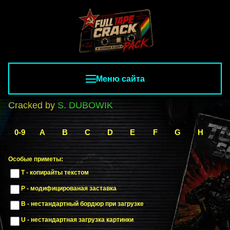
Меню сайта
Cracked by
S. DUBOWIK
0-9
A
B
C
D
E
F
G
H
I
Особые приметы:
T - копирайты текстом
P - модифицированая заставка
B - нестандартный бордюр при загрузке
U - нестандартная загрузка картинки