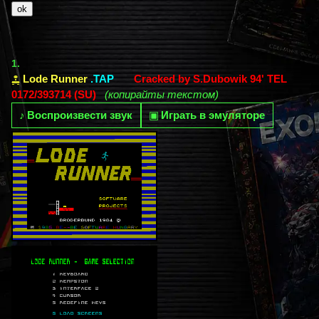
1.
Lode Runner
.TAP
Cracked by S.Dubowik 94' TEL
0172/393714 (SU)
(копирайты текстом)
♪
Воспроизвести звук
▣
Играть в эмуляторе