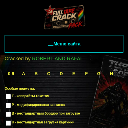
Меню сайта
Cracked by
ROBERT AND RAFAL
0-9
A
B
C
D
E
F
G
H
I
Особые приметы:
T - копирайты текстом
P - модифицированая заставка
B - нестандартный бордюр при загрузке
U - нестандартная загрузка картинки