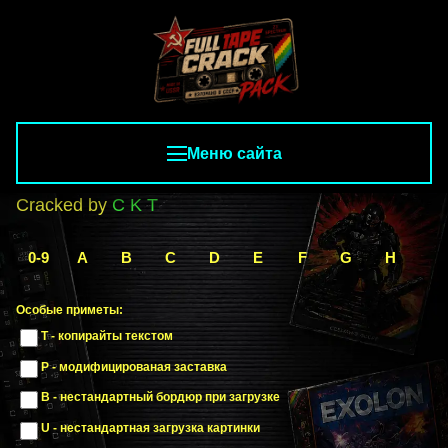
Меню сайта
Cracked by
C K T
0-9
A
B
C
D
E
F
G
H
I
Особые приметы:
T - копирайты текстом
P - модифицированая заставка
B - нестандартный бордюр при загрузке
U - нестандартная загрузка картинки