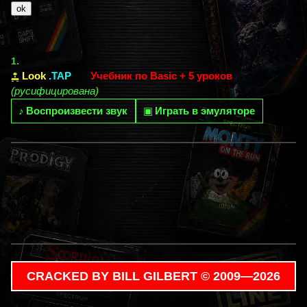
1.
Look
.TAP
Учебник по Basic + 5 уроков
(русифицирована)
♪
Воспроизвести звук
▣
Играть в эмуляторе
CRACKED BY BILL GILBERT © 2009—2026