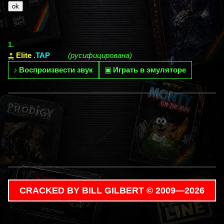
1.
Elite
.TAP
(русифицирована)
♪
Воспроизвести звук
▣
Играть в эмуляторе
CRACKED BY BILL GILBERT © 2009—2026