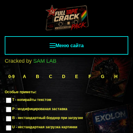
Меню сайта
Cracked by
SAM LAB
0-9
A
B
C
D
E
F
G
H
I
Особые приметы:
T - копирайты текстом
P - модифицированая заставка
B - нестандартный бордюр при загрузке
U - нестандартная загрузка картинки