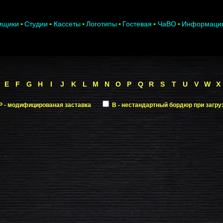
мщики
Студии
Кассеты
Логотипы
Гостевая
ЧаВО
Информаци
E
F
G
H
I
J
K
L
M
N
O
P
Q
R
S
T
U
V
W
X
P - модифицированая заставка
B - нестандартный бордюр при загру