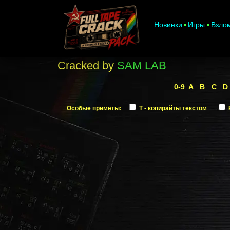
Новинки
Игры
Взло
Cracked by
SAM LAB
0-9
A
B
C
D
Особые приметы:
T - копирайты текстом