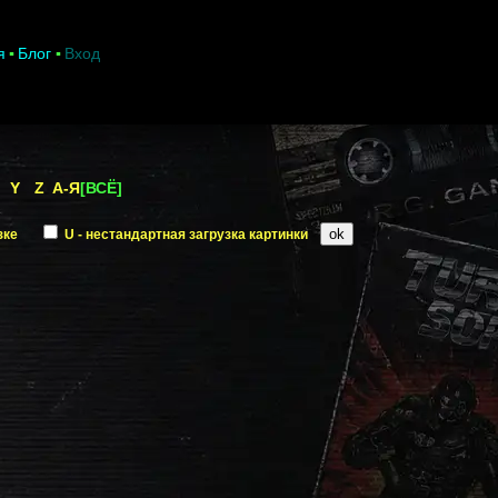
я
Блог
Вход
Y
Z
А-Я
[ВСЁ]
зке
U - нестандартная загрузка картинки