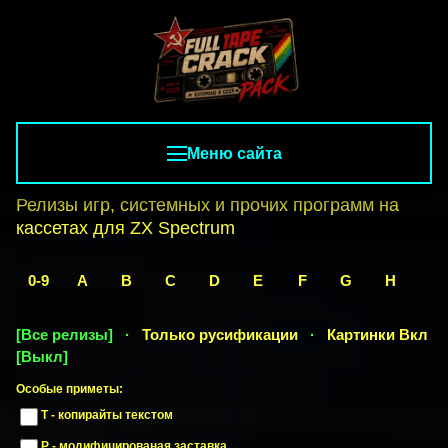
Меню сайта
Релизы игр, системных и прочих программ на
кассетах для ZX Spectrum
0-9
A
B
C
D
E
F
G
H
I
[Все релизы]
·
Только русификации
·
Картинки
Вкл
[Выкл]
Особые приметы:
T - копирайты текстом
P - модифицированая заставка