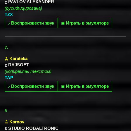
PAVLOV ALEXANDER
(русифицирована)
TZX
♪
Воспроизвести звук
▣
Играть в эмуляторе
7.
Karateka
RAJSOFT
(копирайты текстом)
TAP
♪
Воспроизвести звук
▣
Играть в эмуляторе
8.
Karnov
STUDIO ROBALTRONIC