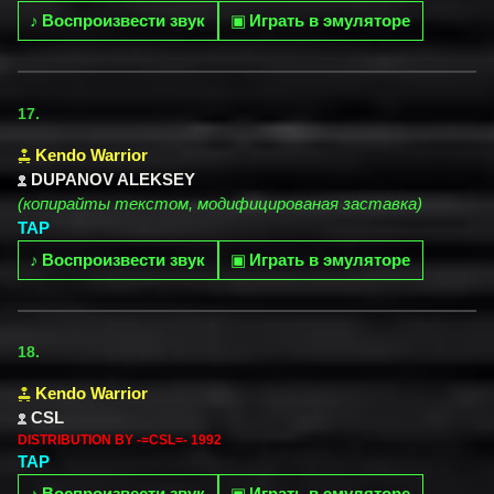
♪
Воспроизвести звук
▣
Играть в эмуляторе
17.
Kendo Warrior
DUPANOV ALEKSEY
(копирайты текстом, модифицированая заставка)
TAP
♪
Воспроизвести звук
▣
Играть в эмуляторе
18.
Kendo Warrior
CSL
DISTRIBUTION BY -=CSL=- 1992
TAP
♪
Воспроизвести звук
▣
Играть в эмуляторе