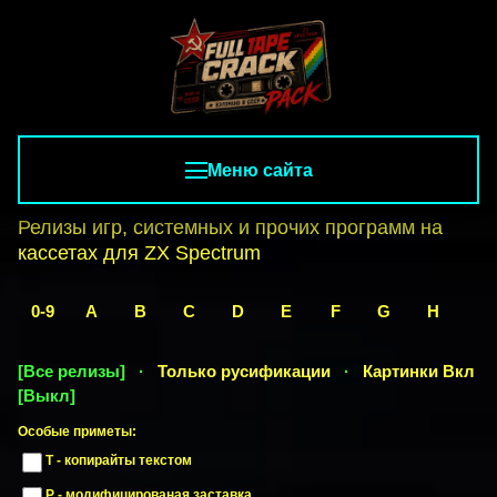
Меню сайта
Релизы игр, системных и прочих программ на
кассетах для ZX Spectrum
0-9
A
B
C
D
E
F
G
H
I
[Все релизы]
·
Только русификации
·
Картинки
Вкл
[Выкл]
Особые приметы:
T - копирайты текстом
P - модифицированая заставка