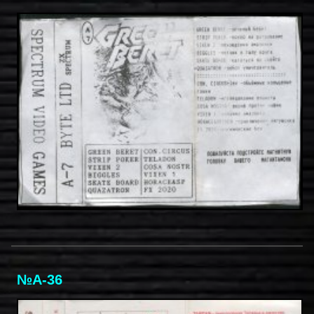
№A-36