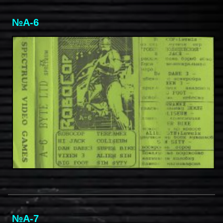
№A-6
№A-7