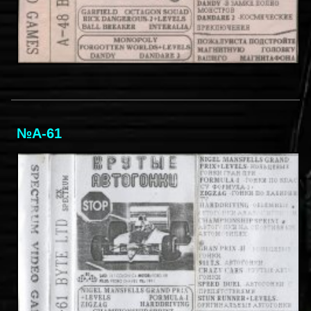
№A-61