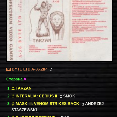
BYTE LTD A-36.ZIP
Сторона
A
TARZAN
INTERALIA: CERIUS II
SMOK
MASK III: VENOM STRIKES BACK
ANDRZEJ
STASZEWSKI