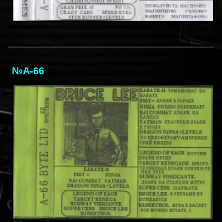
№A-66