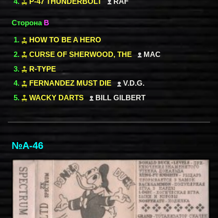
P-47 THUNDERBOLT
RAF
Сторона
B
HOW TO BE A HERO
CURSE OF SHERWOOD, THE
MAC
R-TYPE
FERNANDEZ MUST DIE
V.D.G.
WACKY DARTS
BILL GILBERT
№A-46