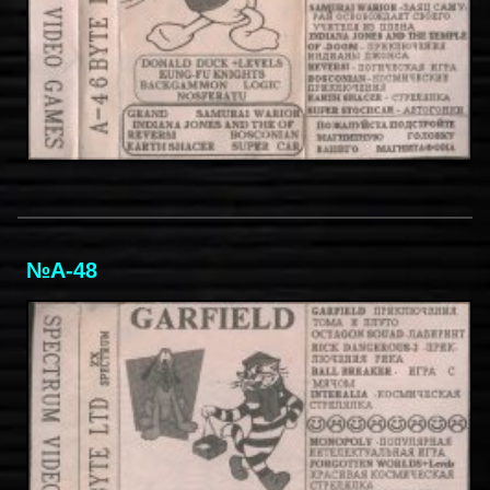
№A-48