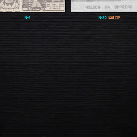
№6
№20
ZIP