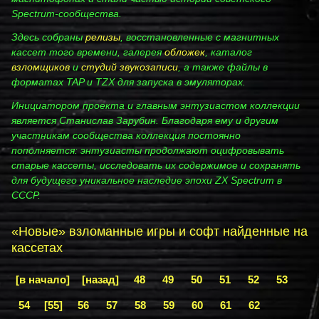
Spectrum‑сообщества.
Здесь собраны
релизы
, восстановленные с магнитных
кассет того времени, галерея
обложек
, каталог
взломщиков
и
студий звукозаписи
, а также файлы в
форматах TAP и TZX для запуска в эмуляторах.
Инициатором проекта и главным энтузиастом коллекции
является Станислав Зарубин. Благодаря ему и другим
участникам сообщества коллекция постоянно
пополняется: энтузиасты продолжают оцифровывать
старые кассеты, исследовать их содержимое и сохранять
для будущего уникальное наследие эпохи ZX Spectrum в
СССР.
«Новые» взломанные игры и софт найденные на
кассетах
[в начало]
[назад]
48
49
50
51
52
53
54
[55]
56
57
58
59
60
61
62