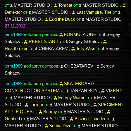
от
MASTER STUDIO
,
Tomcat
от
MASTER STUDIO
,
Deflektor
от
MASTER STUDIO
,
Last Vampire, The
от
MASTER STUDIO
,
Edd the Duck
от
MASTER STUDIO
23.11.2012
jerrs1989
добавил релизы:
FORMULA ONE
от
Sergey
Shkatov
,
REBEL STAR 1
от
Sergey Shkatov
,
Heartbroken
от
CHEBATAREV
,
Telly Wise
от
Sergey
Shkatov
jerrs1989
добавил авторов:
CHEBATAREV
,
Sergey
Shkatov
jerrs1989
добавил релизы:
SKATEBOARD
CONSTRUCTION SYSTEM
от
TARZAN BOY
,
VIXEN 2
от
MASTER STUDIO
,
Energy Warrior
от
MASTER
STUDIO
,
Tanium
от
MASTER STUDIO
,
SPECIMEN II
APPLE QUEST
,
Bumpy
от
MASTER STUDIO
,
Gunhed
от
MASTER STUDIO
,
Blazing Thunder
от
MASTER STUDIO
,
Scuba Dive
от
MASTER STUDIO