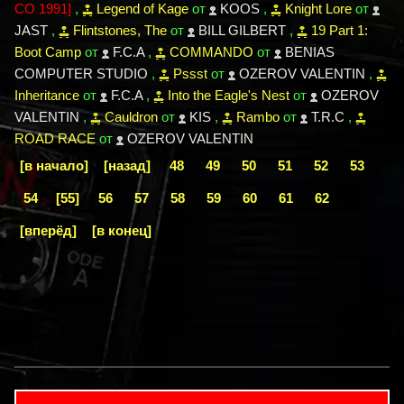
CO 1991]
,
Legend of Kage
от
KOOS
,
Knight Lore
от
JAST
,
Flintstones, The
от
BILL GILBERT
,
19 Part 1:
Boot Camp
от
F.C.A
,
COMMANDO
от
BENIAS
COMPUTER STUDIO
,
Pssst
от
OZEROV VALENTIN
,
Inheritance
от
F.C.A
,
Into the Eagle's Nest
от
OZEROV
VALENTIN
,
Cauldron
от
KIS
,
Rambo
от
T.R.C
,
ROAD RACE
от
OZEROV VALENTIN
[в начало]
[назад]
48
49
50
51
52
53
54
[55]
56
57
58
59
60
61
62
[вперёд]
[в конец]