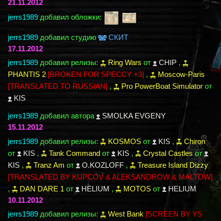
21.11.2012
jerrs1989
добавил обложки:
jerrs1989
добавил студию
СКИТ
17.11.2012
jerrs1989
добавил релизы:
Ring Wars
от
CHIP
,
PHANTIS 2
[BROKEN FOR SPECCY +3]
,
Moscow-Paris
[TRANSLATED TO RUSSIAN]
,
Pro PowerBoat Simulator
от
KIS
jerrs1989
добавил автора
SMOLKA EVGENY
15.11.2012
jerrs1989
добавил релизы:
KOSMOS
от
KIS
,
Chiron
от
KIS
,
Tank Command
от
KIS
,
Crystal Castles
от
KIS
,
Tranz Am
от
O.KOZLOFF
,
Treasure Island Dizzy
[TRANSLATED BY KUPCOV & ALEKSANDROW & MALTOW]
,
DAN DARE 1
от
HELIUM
,
MOTOS
от
HELIUM
10.11.2012
jerrs1989
добавил релизы:
West Bank
[SCREEN BY YS