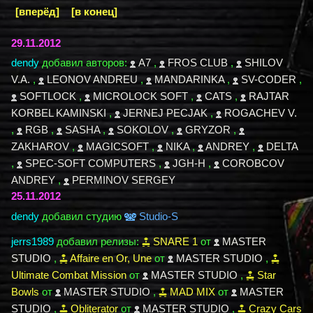
[вперёд]
[в конец]
29.11.2012
dendy
добавил авторов:
A7
,
FROS CLUB
,
SHILOV
V.A.
,
LEONOV ANDREU
,
MANDARINKA
,
SV-CODER
,
SOFTLOCK
,
MICROLOCK SOFT
,
CATS
,
RAJTAR
KORBEL KAMINSKI
,
JERNEJ PECJAK
,
ROGACHEV V.
,
RGB
,
SASHA
,
SOKOLOV
,
GRYZOR
,
ZAKHAROV
,
MAGICSOFT
,
NIKA
,
ANDREY
,
DELTA
,
SPEC-SOFT COMPUTERS
,
JGH-H
,
COROBCOV
ANDREY
,
PERMINOV SERGEY
25.11.2012
dendy
добавил студию
Studio-S
jerrs1989
добавил релизы:
SNARE 1
от
MASTER
STUDIO
,
Affaire en Or, Une
от
MASTER STUDIO
,
Ultimate Combat Mission
от
MASTER STUDIO
,
Star
Bowls
от
MASTER STUDIO
,
MAD MIX
от
MASTER
STUDIO
,
Obliterator
от
MASTER STUDIO
,
Crazy Cars