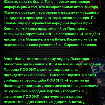
Ющенко пока не было. Так он прокомментировал
информацию о том, что избирательный штаб Виктора
Ющенко проведет переговоры о выдвижении единого
кандидата в президенты от «оранжевого» лагеря. По
словам лидера Украинской народной партии Юрия
Костенко, «никаких предложений от Президента
Украины в Секретариат УНП не поступало». «Президент
находится в Моршине, а я - в Киеве. Какие могут быть
переговоры в таких условиях? », - Спросил Костенко.
Могут быть - ответила своему лидеру Львовская
областная организация УНП. И на вчерашнем заседании
Провода ЛОО УНП решила поддержать на
президентских выборах ... Виктора Ющенко. Об этом
сообщила пресс-служба ЛОО УНП. «Несмотря на
блестящую программу экономического национализма
от Украинской народной партии, - говорится в
заявлении ЛОО УНП, - мы чувствуем каковы
перспективы для нашего кандидата. А потому,