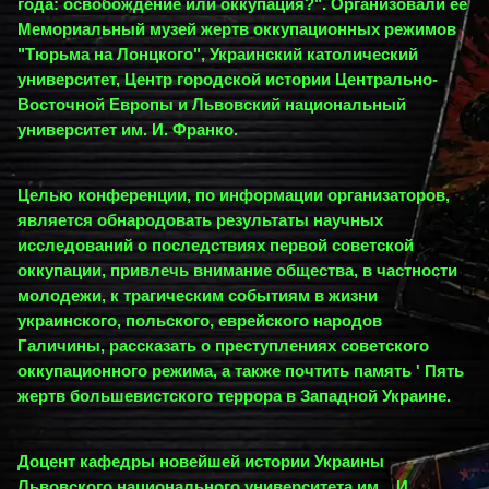
года: освобождение или оккупация?". Организовали ее
Мемориальный музей жертв оккупационных режимов
"Тюрьма на Лонцкого", Украинский католический
университет, Центр городской истории Центрально-
Восточной Европы и Львовский национальный
университет им. И. Франко.
Целью конференции, по информации организаторов,
является обнародовать результаты научных
исследований о последствиях первой советской
оккупации, привлечь внимание общества, в частности
молодежи, к трагическим событиям в жизни
украинского, польского, еврейского народов
Галичины, рассказать о преступлениях советского
оккупационного режима, а также почтить память ' Пять
жертв большевистского террора в Западной Украине.
Доцент кафедры новейшей истории Украины
Львовского национального университета им .. И.