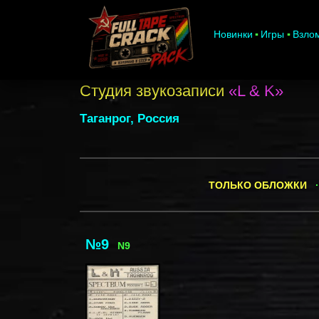
Новинки
Игры
Взло
Студия звукозаписи
«L & K»
Таганрог, Россия
ТОЛЬКО ОБЛОЖКИ
·
№9
N9