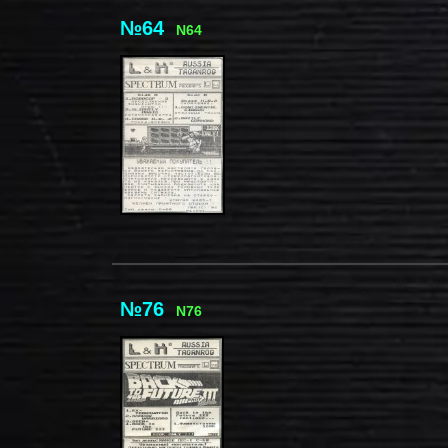
№64
N64
№76
N76