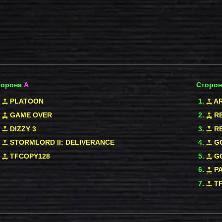
торона
A
Сторо
PLATOON
A
GAME OVER
RE
DIZZY 3
RE
STORMLORD II: DELIVERANCE
G
TFCOPY128
G
P
T