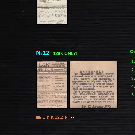
С
№12
128K ONLY!
L & K 12.ZIP