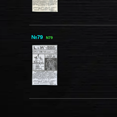
№79
N79