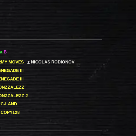
на
B
RMY MOVES
NICOLAS RODIONOV
NEGADE III
NEGADE III
ONZZALEZZ
ONZZALEZZ 2
AC-LAND
FCOPY128