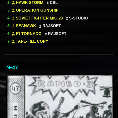
HAWK STORM
CSL
OPERATION GUNSHIP
SOVIET FIGHTER MIG 29
S-STUDIO
SEAHAWK
RAJSOFT
F1 TORNADO
RAJSOFT
TAPE-FILE COPY
№47