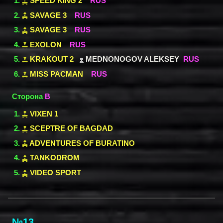
SPEED KING 2
RUS
SAVAGE 3
RUS
SAVAGE 3
RUS
EXOLON
RUS
KRAKOUT 2
MEDNONOGOV ALEKSEY
RUS
MISS PACMAN
RUS
Сторона
B
VIXEN 1
SCEPTRE OF BAGDAD
ADVENTURES OF BURATINO
TANKODROM
VIDEO SPORT
№13