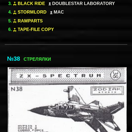
BLACK RIDE
DOUBLESTAR LABORATORY
STORMLORD
MAC
RAMPARTS
TAPE-FILE COPY
№38
СТРЕЛЯЛКИ