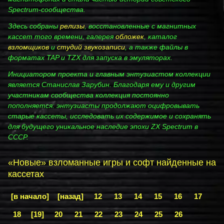
Spectrum‑сообщества.
Здесь собраны
релизы
, восстановленные с магнитных
кассет того времени, галерея
обложек
, каталог
взломщиков
и
студий звукозаписи
, а также файлы в
форматах TAP и TZX для запуска в эмуляторах.
Инициатором проекта и главным энтузиастом коллекции
является Станислав Зарубин. Благодаря ему и другим
участникам сообщества коллекция постоянно
пополняется: энтузиасты продолжают оцифровывать
старые кассеты, исследовать их содержимое и сохранять
для будущего уникальное наследие эпохи ZX Spectrum в
СССР.
«Новые» взломанные игры и софт найденные на
кассетах
[в начало]
[назад]
12
13
14
15
16
17
18
[19]
20
21
22
23
24
25
26