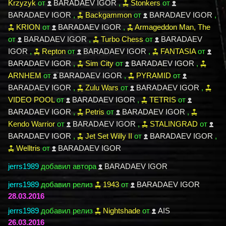
Krzyzyk
от
BARADAEV IGOR
,
Stonkers
от
BARADAEV IGOR
,
Backgammon
от
BARADAEV IGOR
,
KRION
от
BARADAEV IGOR
,
Armageddon Man, The
от
BARADAEV IGOR
,
Turbo Chess
от
BARADAEV
IGOR
,
Repton
от
BARADAEV IGOR
,
FANTASIA
от
BARADAEV IGOR
,
Sim City
от
BARADAEV IGOR
,
ARNHEM
от
BARADAEV IGOR
,
PYRAMID
от
BARADAEV IGOR
,
Zulu Wars
от
BARADAEV IGOR
,
VIDEO POOL
от
BARADAEV IGOR
,
TETRIS
от
BARADAEV IGOR
,
Petris
от
BARADAEV IGOR
,
Kendo Warrior
от
BARADAEV IGOR
,
STALINGRAD
от
BARADAEV IGOR
,
Jet Set Willy II
от
BARADAEV IGOR
,
Welltris
от
BARADAEV IGOR
jerrs1989
добавил автора
BARADAEV IGOR
jerrs1989
добавил релиз
1943
от
BARADAEV IGOR
28.03.2016
jerrs1989
добавил релиз
Nightshade
от
AIS
26.03.2016