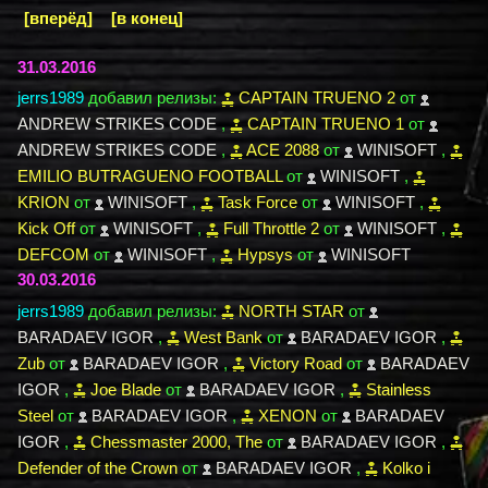
[вперёд]
[в конец]
31.03.2016
jerrs1989
добавил релизы:
CAPTAIN TRUENO 2
от
ANDREW STRIKES CODE
,
CAPTAIN TRUENO 1
от
ANDREW STRIKES CODE
,
ACE 2088
от
WINISOFT
,
EMILIO BUTRAGUENO FOOTBALL
от
WINISOFT
,
KRION
от
WINISOFT
,
Task Force
от
WINISOFT
,
Kick Off
от
WINISOFT
,
Full Throttle 2
от
WINISOFT
,
DEFCOM
от
WINISOFT
,
Hypsys
от
WINISOFT
30.03.2016
jerrs1989
добавил релизы:
NORTH STAR
от
BARADAEV IGOR
,
West Bank
от
BARADAEV IGOR
,
Zub
от
BARADAEV IGOR
,
Victory Road
от
BARADAEV
IGOR
,
Joe Blade
от
BARADAEV IGOR
,
Stainless
Steel
от
BARADAEV IGOR
,
XENON
от
BARADAEV
IGOR
,
Chessmaster 2000, The
от
BARADAEV IGOR
,
Defender of the Crown
от
BARADAEV IGOR
,
Kolko i