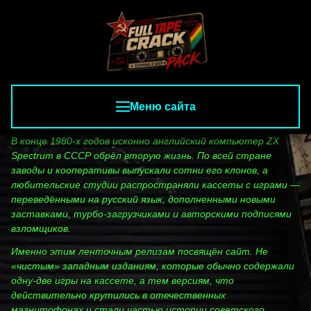
Меню сайта
В конце 1980‑х годов исконно английский компьютер ZX
Spectrum в СССР обрёл вторую жизнь. По всей стране
заводы и кооперативы выпускали сотни его клонов, а
любительские студии распространяли кассеты с играми —
переведёнными на русский язык, дополненными новыми
заставками, турбо‑загрузчиками и авторскими подписями
взломщиков.
Именно этим ленточным релизам посвящён сайт. Не
«чистым» западным изданиям, которые обычно содержали
одну‑две игры на кассете, а тем версиям, что
действительно крутились в отечественных
магнитофонах и стали частью истории советского