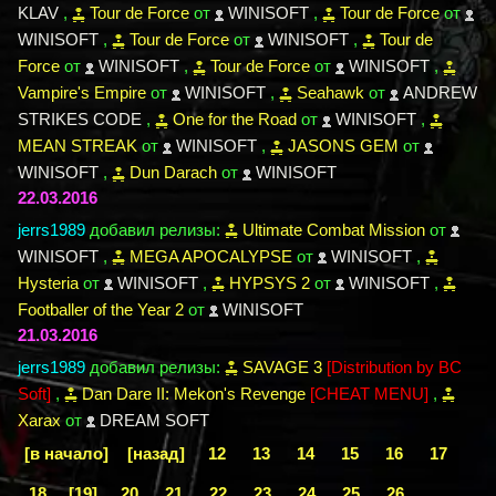
KLAV
,
Tour de Force
от
WINISOFT
,
Tour de Force
от
WINISOFT
,
Tour de Force
от
WINISOFT
,
Tour de
Force
от
WINISOFT
,
Tour de Force
от
WINISOFT
,
Vampire's Empire
от
WINISOFT
,
Seahawk
от
ANDREW
STRIKES CODE
,
One for the Road
от
WINISOFT
,
MEAN STREAK
от
WINISOFT
,
JASONS GEM
от
WINISOFT
,
Dun Darach
от
WINISOFT
22.03.2016
jerrs1989
добавил релизы:
Ultimate Combat Mission
от
WINISOFT
,
MEGA APOCALYPSE
от
WINISOFT
,
Hysteria
от
WINISOFT
,
HYPSYS 2
от
WINISOFT
,
Footballer of the Year 2
от
WINISOFT
21.03.2016
jerrs1989
добавил релизы:
SAVAGE 3
[Distribution by BC
Soft]
,
Dan Dare II: Mekon's Revenge
[CHEAT MENU]
,
Xarax
от
DREAM SOFT
[в начало]
[назад]
12
13
14
15
16
17
18
[19]
20
21
22
23
24
25
26