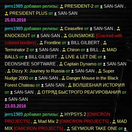
jerrs1989
добавил релизы:
PRESIDENT-2
от
SAN-SAN
,
PRESIDENT PLUS
от
SAN-SAN
25.03.2016
jerrs1989
добавил релизы:
Ceasefire
от
SAN-SAN
,
KNOCKOUT
от
SAN-SAN
,
GUNSMOKE
[Cracked with
colored borders]
,
Frontline
от
BILL GILBERT
,
Terminator 2
от
SAN-SAN
,
Chiron
от
BILL
,
MAD
BALLS
от
BILL GILBERT
,
LIVE & LET DIE
от
DEONSHEE SOFTWARE
,
Captain Dynamo
от
SAN-SAN
,
Dizzy X: Journey to Russia
от
SAN-SAN
,
Super
Nudge 2000
от
SAN-SAN
,
Danger Mouse in the Black
Forest Chateau
от
SAN-SAN
,
ВОЛШЕБНАЯ ИСТОРИЯ
от
SAN-SAN
,
ОТРЯД БЫСТРОГО РЕАГИРОВАНИЯ
от
SAN-SAN
23.03.2016
jerrs1989
добавил релизы:
HYPSYS 2
[OMICRON
PROJECTS]
,
Mad Mix 2
[OMICRON PROJECTS]
,
MAD
MIX
[OMICRON PROJECTS]
,
SEYMOUR TAKE ONE
от