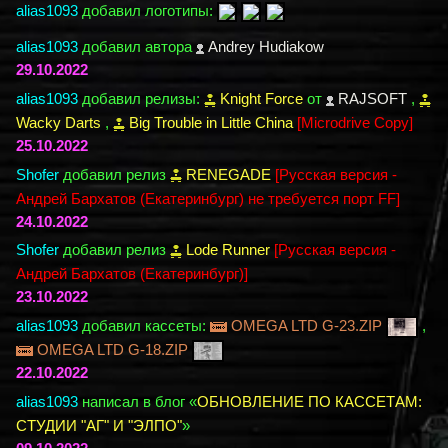
alias1093
добавил логотипы:
alias1093
добавил автора
Andrey Hudiakow
29.10.2022
alias1093
добавил релизы:
Knight Force
от
RAJSOFT
,
Wacky Darts
,
Big Trouble in Little China
[Microdrive Copy]
25.10.2022
Shofer
добавил релиз
RENEGADE
[Русская версия -
Андрей Бархатов (Екатеринбург) не требуется порт FF]
24.10.2022
Shofer
добавил релиз
Lode Runner
[Русская версия -
Андрей Бархатов (Екатеринбург)]
23.10.2022
alias1093
добавил кассеты:
OMEGA LTD G-23.ZIP
,
OMEGA LTD G-18.ZIP
22.10.2022
alias1093
написал в блог «
ОБНОВЛЕНИЕ ПО КАССЕТАМ:
СТУДИИ "АГ" И "ЭЛПО"
»