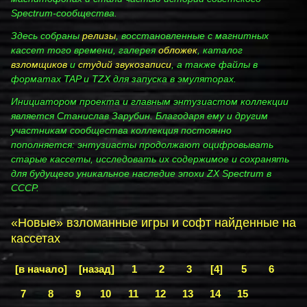
Spectrum‑сообщества.
Здесь собраны
релизы
, восстановленные с магнитных
кассет того времени, галерея
обложек
, каталог
взломщиков
и
студий звукозаписи
, а также файлы в
форматах TAP и TZX для запуска в эмуляторах.
Инициатором проекта и главным энтузиастом коллекции
является Станислав Зарубин. Благодаря ему и другим
участникам сообщества коллекция постоянно
пополняется: энтузиасты продолжают оцифровывать
старые кассеты, исследовать их содержимое и сохранять
для будущего уникальное наследие эпохи ZX Spectrum в
СССР.
«Новые» взломанные игры и софт найденные на
кассетах
[в начало]
[назад]
1
2
3
[4]
5
6
7
8
9
10
11
12
13
14
15