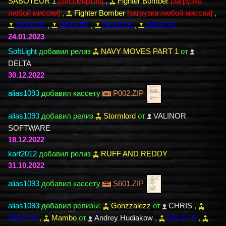
SABOTEUR 1
[бессмертие]
,
Fighter Bomber
[загрузка
любой миссии]
,
Fighter Bomber
[загрузка любой миссии]
,
DELETE
,
DELETE
,
DELETE
,
DELETE
24.01.2023
SoftLight
добавил релиз
NAVY MOVES PART 1
от
DELTA
30.12.2022
alias1093
добавил кассету
P002.ZIP
alias1093
добавил релиз
Stormlord
от
VALINOR
SOFTWARE
18.12.2022
kart2012
добавил релиз
RUFF AND REDDY
31.10.2022
alias1093
добавил кассету
S601.ZIP
alias1093
добавил релизы:
Gonzzalezz
от
CHRIS
,
DELETE
,
Mambo
от
Andrey Hudiakow
,
DELETE
,