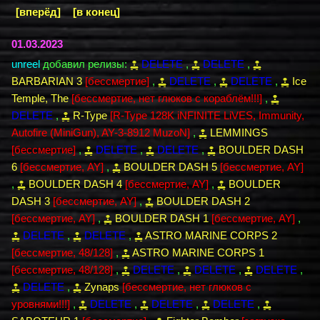
[вперёд]
[в конец]
01.03.2023
unreel
добавил релизы:
DELETE
,
DELETE
,
BARBARIAN 3
[бессмертие]
,
DELETE
,
DELETE
,
Ice
Temple, The
[бессмертие, нет глюков с кораблём!!!]
,
DELETE
,
R-Type
[R-Type 128K iNFINITE LiVES, Immunity,
Autofire (MiniGun), AY-3-8912 MuzoN]
,
LEMMINGS
[бессмертие]
,
DELETE
,
DELETE
,
BOULDER DASH
6
[бессмертие, AY]
,
BOULDER DASH 5
[бессмертие, AY]
,
BOULDER DASH 4
[бессмертие, AY]
,
BOULDER
DASH 3
[бессмертие, AY]
,
BOULDER DASH 2
[бессмертие, AY]
,
BOULDER DASH 1
[бессмертие, AY]
,
DELETE
,
DELETE
,
ASTRO MARINE CORPS 2
[бессмертие, 48/128]
,
ASTRO MARINE CORPS 1
[бессмертие, 48/128]
,
DELETE
,
DELETE
,
DELETE
,
DELETE
,
Zynaps
[бессмертие, нет глюков с
уровнями!!!]
,
DELETE
,
DELETE
,
DELETE
,