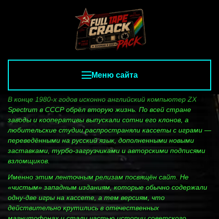
Меню сайта
В конце 1980‑х годов исконно английский компьютер ZX
Spectrum в СССР обрёл вторую жизнь. По всей стране
заводы и кооперативы выпускали сотни его клонов, а
любительские студии распространяли кассеты с играми —
переведёнными на русский язык, дополненными новыми
заставками, турбо‑загрузчиками и авторскими подписями
взломщиков.
Именно этим ленточным релизам посвящён сайт. Не
«чистым» западным изданиям, которые обычно содержали
одну‑две игры на кассете, а тем версиям, что
действительно крутились в отечественных
магнитофонах и стали частью истории советского