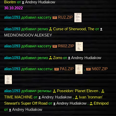
Bioritm
от
Andrey Hudiakow
30.10.2022
alias1093
добавил кассету
RU2.ZIP
alias1093
добавил релиз
Curse of Sherwood, The
от
MEDNONOGOV ALEKSEY
alias1093
добавил кассету
R602.ZIP
alias1093
добавил релиз
Zorro
от
Andrey Hudiakow
alias1093
добавил кассеты:
PA1.ZIP
,
N607.ZIP
alias1093
добавил релизы:
Poseidon: Planet Eleven
,
TIME MACHINE
от
Andrey Hudiakow
,
Ivan 'Ironman'
Stewart's Super Off Road
от
Andrey Hudiakow
,
Ethnipod
от
Andrey Hudiakow