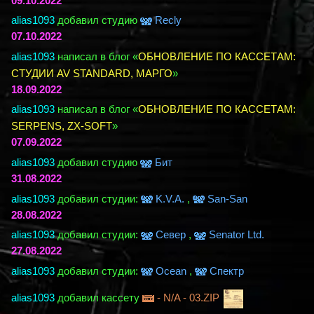
09.10.2022
alias1093
добавил студию
Recly
07.10.2022
alias1093
написал в блог «
ОБНОВЛЕНИЕ ПО КАССЕТАМ:
СТУДИИ AV STANDARD, МАРГО
»
18.09.2022
alias1093
написал в блог «
ОБНОВЛЕНИЕ ПО КАССЕТАМ:
SERPENS, ZX-SOFT
»
07.09.2022
alias1093
добавил студию
Бит
31.08.2022
alias1093
добавил студии:
K.V.A.
,
San-San
28.08.2022
alias1093
добавил студии:
Север
,
Senator Ltd.
27.08.2022
alias1093
добавил студии:
Ocean
,
Спектр
alias1093
добавил кассету
- N/A - 03.ZIP