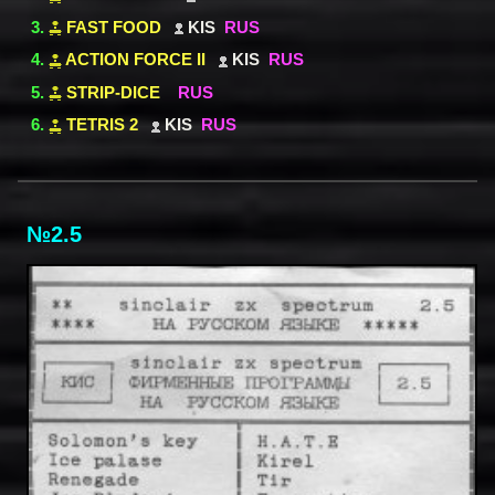
FAST FOOD
KIS
RUS
ACTION FORCE II
KIS
RUS
STRIP-DICE
RUS
TETRIS 2
KIS
RUS
№2.5