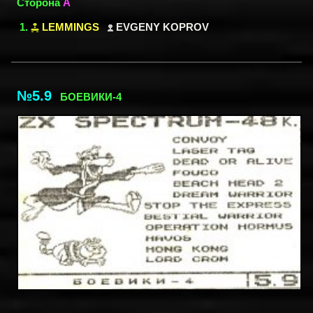
Сторона
A
LEMMINGS
EVGENY KOPROV
№5.9
БОЕВИКИ-4