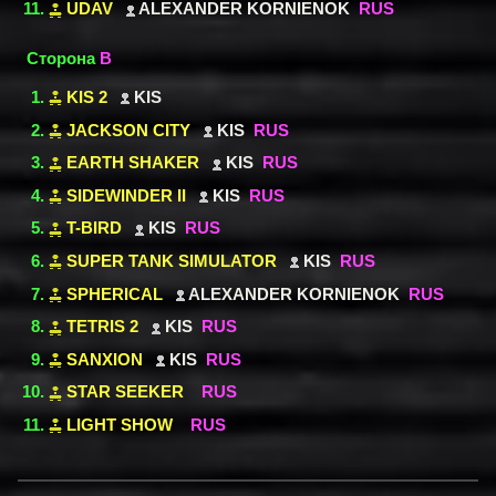
UDAV
ALEXANDER KORNIENOK
RUS
Сторона
B
KIS 2
KIS
JACKSON CITY
KIS
RUS
EARTH SHAKER
KIS
RUS
SIDEWINDER II
KIS
RUS
T-BIRD
KIS
RUS
SUPER TANK SIMULATOR
KIS
RUS
SPHERICAL
ALEXANDER KORNIENOK
RUS
TETRIS 2
KIS
RUS
SANXION
KIS
RUS
STAR SEEKER
RUS
LIGHT SHOW
RUS