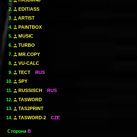
EDIT/ASS
ARTIST
PAINTBOX
MUSIC
TURBO
MR.COPY
VU-CALC
ТЕСТ
RUS
SPY
RUSSISCH
RUS
TASWORD
TAS2PRINT
TASWORD-2
CZE
Сторона
B