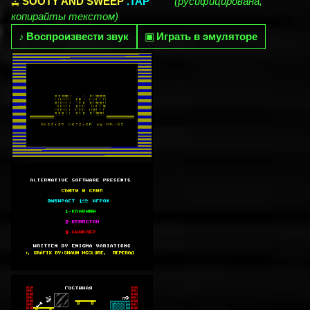
SOOTY AND SWEEP
.TAP
(русифицирована,
копирайты текстом)
♪
Воспроизвести звук
▣
Играть в эмуляторе