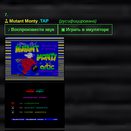
7.
Mutant Monty
.TAP
(русифицирована)
♪
Воспроизвести звук
▣
Играть в эмуляторе