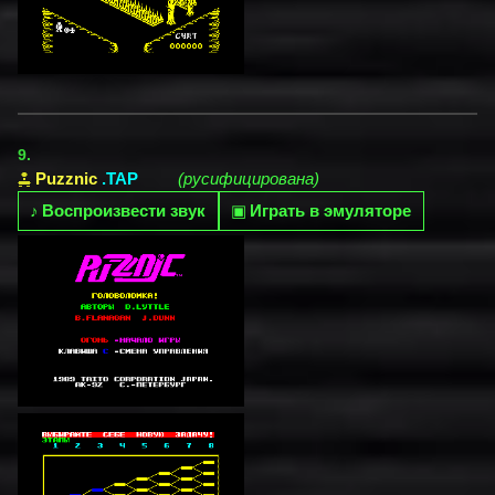
9.
Puzznic
.TAP
(русифицирована)
♪
Воспроизвести звук
▣
Играть в эмуляторе