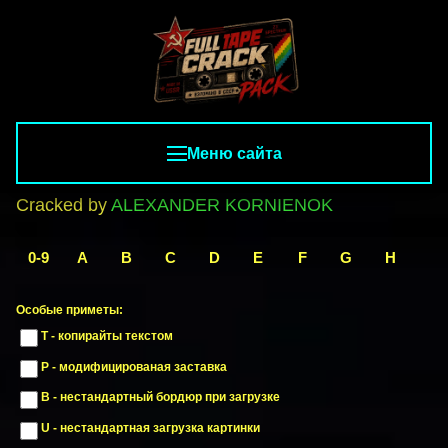
Меню сайта
Cracked by
ALEXANDER KORNIENOK
0-9
A
B
C
D
E
F
G
H
I
Особые приметы:
T - копирайты текстом
P - модифицированая заставка
B - нестандартный бордюр при загрузке
U - нестандартная загрузка картинки