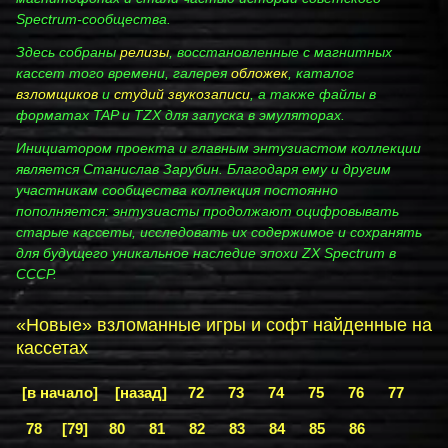
Spectrum‑сообщества.
Здесь собраны
релизы
, восстановленные с магнитных
кассет того времени, галерея
обложек
, каталог
взломщиков
и
студий звукозаписи
, а также файлы в
форматах TAP и TZX для запуска в эмуляторах.
Инициатором проекта и главным энтузиастом коллекции
является Станислав Зарубин. Благодаря ему и другим
участникам сообщества коллекция постоянно
пополняется: энтузиасты продолжают оцифровывать
старые кассеты, исследовать их содержимое и сохранять
для будущего уникальное наследие эпохи ZX Spectrum в
СССР.
«Новые» взломанные игры и софт найденные на
кассетах
[в начало]
[назад]
72
73
74
75
76
77
78
[79]
80
81
82
83
84
85
86