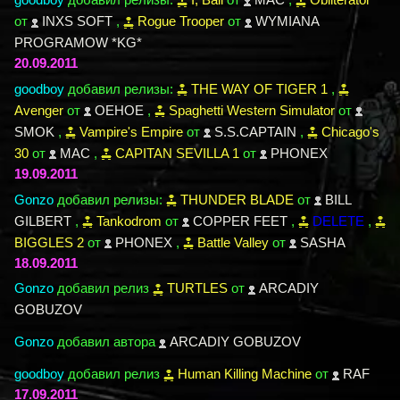
от
INXS SOFT
,
Rogue Trooper
от
WYMIANA
PROGRAMOW *KG*
20.09.2011
goodboy
добавил релизы:
THE WAY OF TIGER 1
,
Avenger
от
OEHOE
,
Spaghetti Western Simulator
от
SMOK
,
Vampire's Empire
от
S.S.CAPTAIN
,
Chicago's
30
от
MAC
,
CAPITAN SEVILLA 1
от
PHONEX
19.09.2011
Gonzo
добавил релизы:
THUNDER BLADE
от
BILL
GILBERT
,
Tankodrom
от
COPPER FEET
,
DELETE
,
BIGGLES 2
от
PHONEX
,
Battle Valley
от
SASHA
18.09.2011
Gonzo
добавил релиз
TURTLES
от
ARCADIY
GOBUZOV
Gonzo
добавил автора
ARCADIY GOBUZOV
goodboy
добавил релиз
Human Killing Machine
от
RAF
17.09.2011