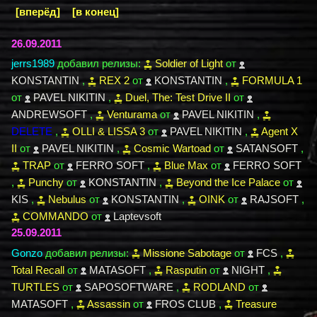
[вперёд]
[в конец]
26.09.2011
jerrs1989
добавил релизы:
Soldier of Light
от
KONSTANTIN
,
REX 2
от
KONSTANTIN
,
FORMULA 1
от
PAVEL NIKITIN
,
Duel, The: Test Drive II
от
ANDREWSOFT
,
Venturama
от
PAVEL NIKITIN
,
DELETE
,
OLLI & LISSA 3
от
PAVEL NIKITIN
,
Agent X
II
от
PAVEL NIKITIN
,
Cosmic Wartoad
от
SATANSOFT
,
TRAP
от
FERRO SOFT
,
Blue Max
от
FERRO SOFT
,
Punchy
от
KONSTANTIN
,
Beyond the Ice Palace
от
KIS
,
Nebulus
от
KONSTANTIN
,
OINK
от
RAJSOFT
,
COMMANDO
от
Laptevsoft
25.09.2011
Gonzo
добавил релизы:
Missione Sabotage
от
FCS
,
Total Recall
от
MATASOFT
,
Rasputin
от
NIGHT
,
TURTLES
от
SAPOSOFTWARE
,
RODLAND
от
MATASOFT
,
Assassin
от
FROS CLUB
,
Treasure