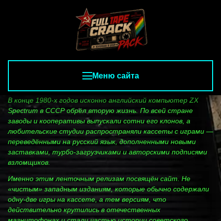
Меню сайта
В конце 1980‑х годов исконно английский компьютер ZX
Spectrum в СССР обрёл вторую жизнь. По всей стране
заводы и кооперативы выпускали сотни его клонов, а
любительские студии распространяли кассеты с играми —
переведёнными на русский язык, дополненными новыми
заставками, турбо‑загрузчиками и авторскими подписями
взломщиков.
Именно этим ленточным релизам посвящён сайт. Не
«чистым» западным изданиям, которые обычно содержали
одну‑две игры на кассете, а тем версиям, что
действительно крутились в отечественных
магнитофонах и стали частью истории советского