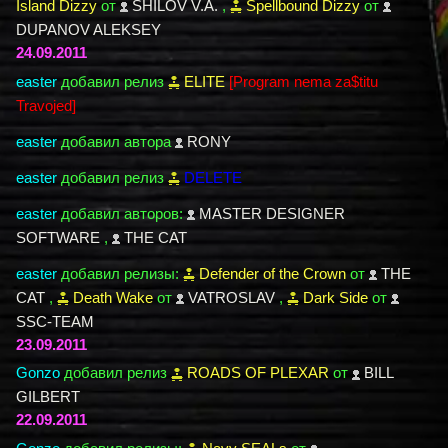
Island Dizzy
от
SHILOV V.A.
,
Spellbound Dizzy
от
DUPANOV ALEKSEY
24.09.2011
easter
добавил релиз
ELITE
[Program nema za$titu
Travojed]
easter
добавил автора
RONY
easter
добавил релиз
DELETE
easter
добавил авторов:
MASTER DESIGNER
SOFTWARE
,
THE CAT
easter
добавил релизы:
Defender of the Crown
от
THE
CAT
,
Death Wake
от
VATROSLAV
,
Dark Side
от
SSC-TEAM
23.09.2011
Gonzo
добавил релиз
ROADS OF PLEXAR
от
BILL
GILBERT
22.09.2011