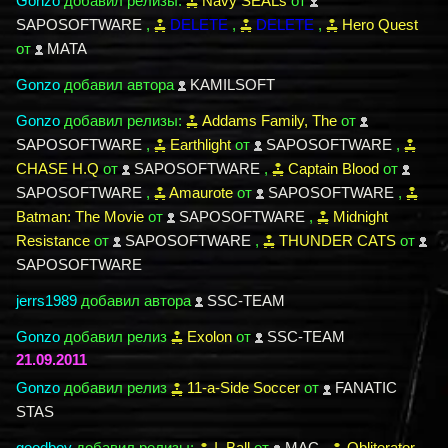
Gonzo
добавил релизы:
Navy SEALs
от
SAPOSOFTWARE
,
DELETE
,
DELETE
,
Hero Quest
от
MATA
Gonzo
добавил автора
KAMILSOFT
Gonzo
добавил релизы:
Addams Family, The
от
SAPOSOFTWARE
,
Earthlight
от
SAPOSOFTWARE
,
CHASE H.Q
от
SAPOSOFTWARE
,
Captain Blood
от
SAPOSOFTWARE
,
Amaurote
от
SAPOSOFTWARE
,
Batman: The Movie
от
SAPOSOFTWARE
,
Midnight
Resistance
от
SAPOSOFTWARE
,
THUNDER CATS
от
SAPOSOFTWARE
jerrs1989
добавил автора
SSC-TEAM
Gonzo
добавил релиз
Exolon
от
SSC-TEAM
21.09.2011
Gonzo
добавил релиз
11-a-Side Soccer
от
FANATIC
STAS
goodboy
добавил релизы:
I, Ball
от
MAC
,
Obliterator