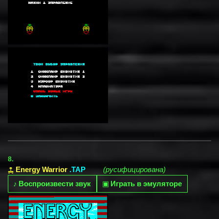
8.
Energy Warrior
.TAP
(русифицирована)
♪
Воспроизвести звук
▣
Играть в эмуляторе