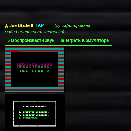
11.
Joe Blade II
.TAP
(русифицирована,
модифицированая заставка)
♪
Воспроизвести звук
▣
Играть в эмуляторе