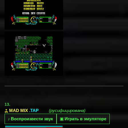
13.
MAD MIX
.TAP
(русифицирована)
♪
Воспроизвести звук
▣
Играть в эмуляторе