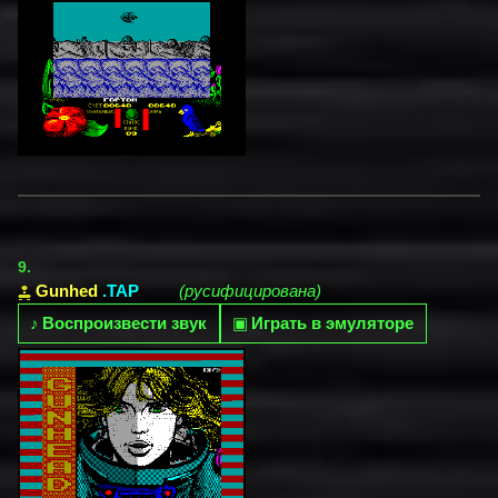
9.
Gunhed
.TAP
(русифицирована)
♪
Воспроизвести звук
▣
Играть в эмуляторе