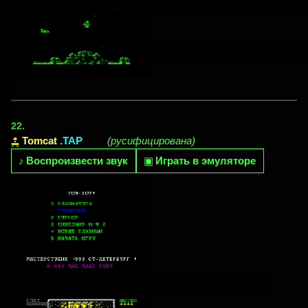
22.
Tomcat
.TAP
(русифицирована)
♪
Воспроизвести звук
▣
Играть в эмуляторе