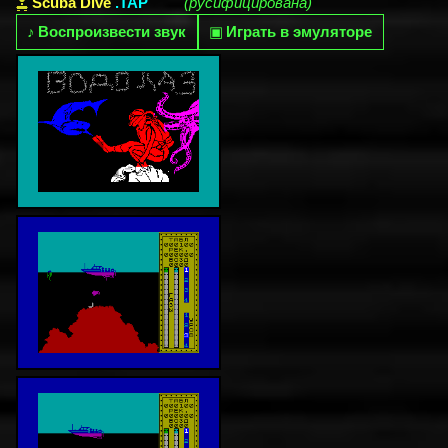
Scuba Dive
.TAP
(русифицирована)
♪
Воспроизвести звук
▣
Играть в эмуляторе