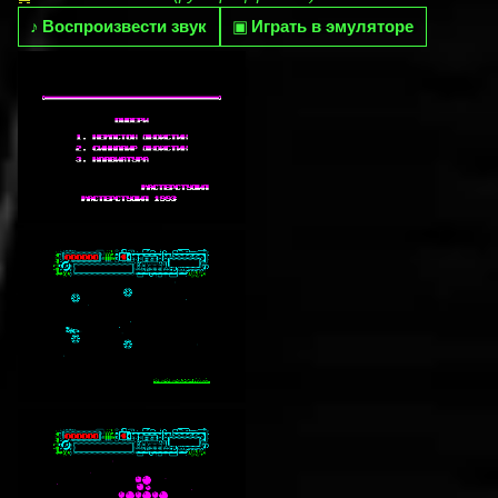
♪
Воспроизвести звук
▣
Играть в эмуляторе