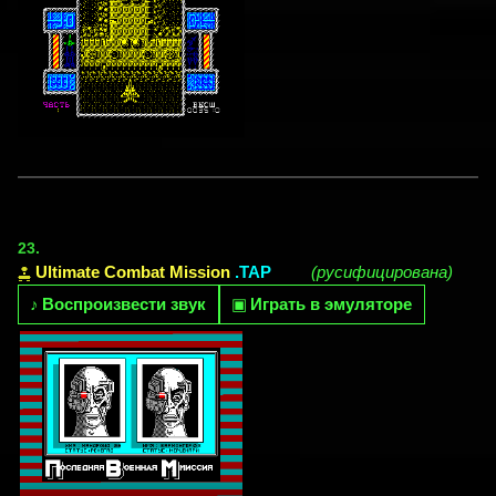
23.
Ultimate Combat Mission
.TAP
(русифицирована)
♪
Воспроизвести звук
▣
Играть в эмуляторе