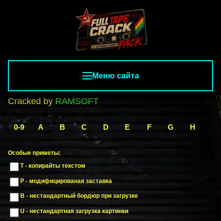
Меню сайта
Cracked by
RAMSOFT
0-9
A
B
C
D
E
F
G
H
I
Особые приметы:
T - копирайты текстом
P - модифицированая заставка
B - нестандартный бордюр при загрузке
U - нестандартная загрузка картинки