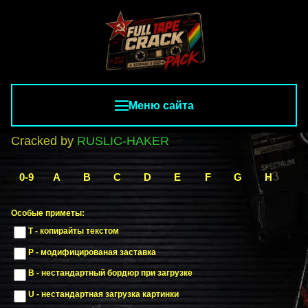
Меню сайта
Cracked by
RUSLIC-HAKER
0-9
A
B
C
D
E
F
G
H
I
Особые приметы:
T - копирайты текстом
P - модифицированая заставка
B - нестандартный бордюр при загрузке
U - нестандартная загрузка картинки