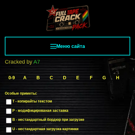
Меню сайта
Cracked by
A7
0-9
A
B
C
D
E
F
G
H
I
Особые приметы:
T - копирайты текстом
P - модифицированая заставка
B - нестандартный бордюр при загрузке
U - нестандартная загрузка картинки