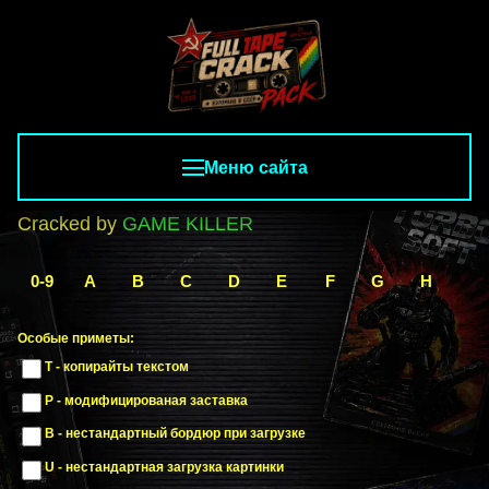
Меню сайта
Cracked by
GAME KILLER
0-9
A
B
C
D
E
F
G
H
I
Особые приметы:
T - копирайты текстом
P - модифицированая заставка
B - нестандартный бордюр при загрузке
U - нестандартная загрузка картинки