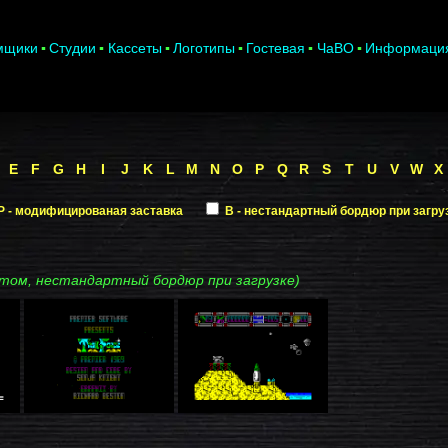
мщики
Студии
Кассеты
Логотипы
Гостевая
ЧаВО
Информаци
E
F
G
H
I
J
K
L
M
N
O
P
Q
R
S
T
U
V
W
X
P - модифицированая заставка
B - нестандартный бордюр при загру
том, нестандартный бордюр при загрузке)