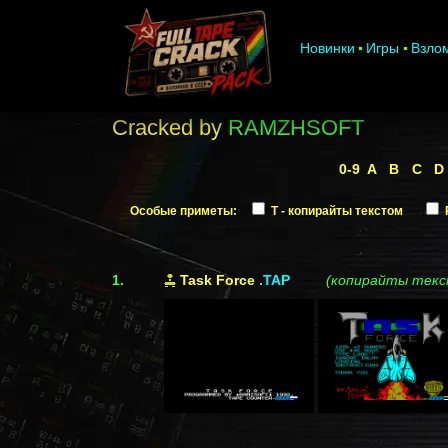
Новинки
Игры
Взло
Cracked by
RAMZHSOFT
0-9
A
B
C
D
Особые приметы:
T - копирайты текстом
1.
Task Force
.TAP
(копирайты текс