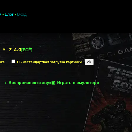
я
Блог
Вход
Y
Z
А-Я
[ВСЁ]
зке
U - нестандартная загрузка картинки
♪
Воспроизвести звук
▣
Играть в эмуляторе