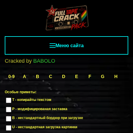
Меню сайта
Cracked by
BABOLO
0-9
A
B
C
D
E
F
G
H
I
Особые приметы:
T - копирайты текстом
P - модифицированая заставка
B - нестандартный бордюр при загрузке
U - нестандартная загрузка картинки