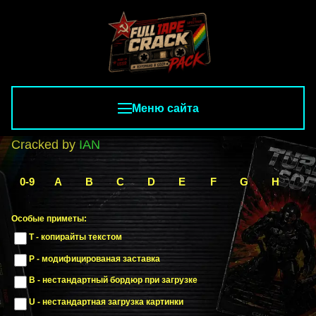
Меню сайта
Cracked by
IAN
0-9
A
B
C
D
E
F
G
H
I
Особые приметы:
T - копирайты текстом
P - модифицированая заставка
B - нестандартный бордюр при загрузке
U - нестандартная загрузка картинки