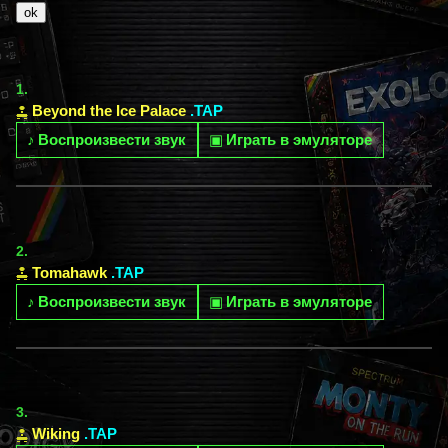
1.
Beyond the Ice Palace
.TAP
♪
Воспроизвести звук
▣
Играть в эмуляторе
2.
Tomahawk
.TAP
♪
Воспроизвести звук
▣
Играть в эмуляторе
3.
Wiking
.TAP