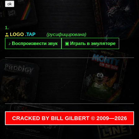
1.
LOGO
.TAP
(русифицирована)
♪
Воспроизвести звук
▣
Играть в эмуляторе
CRACKED BY BILL GILBERT © 2009—2026