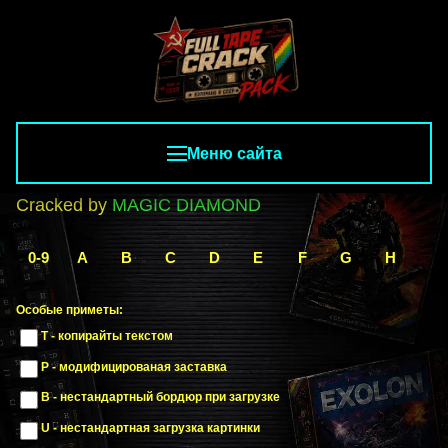
Меню сайта
Cracked by
MAGIC DIAMOND
0-9
A
B
C
D
E
F
G
H
I
Особые приметы:
T - копирайты текстом
P - модифицированая заставка
B - нестандартный бордюр при загрузке
U - нестандартная загрузка картинки