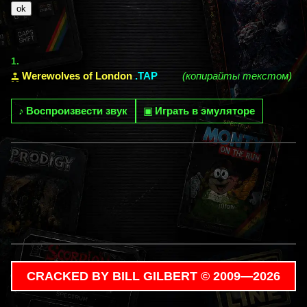
1.
Werewolves of London
.TAP
(копирайты текстом)
♪
Воспроизвести звук
▣
Играть в эмуляторе
CRACKED BY BILL GILBERT © 2009—2026