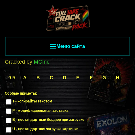
Меню сайта
Cracked by
MCInc
0-9
A
B
C
D
E
F
G
H
I
Особые приметы:
T - копирайты текстом
P - модифицированая заставка
B - нестандартный бордюр при загрузке
U - нестандартная загрузка картинки