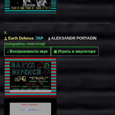
9.
Earth Defence
.TAP
ALEKSANDR PORYADIN
(копирайты текстом)
♪
Воспроизвести звук
▣
Играть в эмуляторе