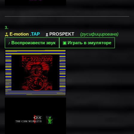
3.
E-motion
.TAP
PROSPEKT
(русифицирована)
♪
Воспроизвести звук
▣
Играть в эмуляторе