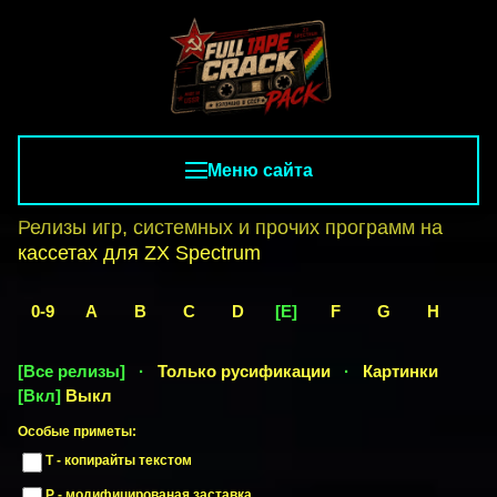
Меню сайта
Релизы игр, системных и прочих программ на
кассетах для ZX Spectrum
0-9
A
B
C
D
[E]
F
G
H
I
[Все релизы]
·
Только русификации
·
Картинки
[Вкл]
Выкл
Особые приметы:
T - копирайты текстом
P - модифицированая заставка