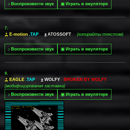
♪
Воспроизвести звук
▣
Играть в эмуляторе
7.
E-motion
.TAP
ATOSSOFT
(копирайты текстом)
♪
Воспроизвести звук
▣
Играть в эмуляторе
8.
EAGLE
.TAP
WOLFY
BROKEN BY WOLFY
(модифицированая заставка)
♪
Воспроизвести звук
▣
Играть в эмуляторе