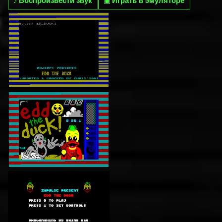
♪
Воспроизвести звук
▣
Играть в эмуляторе