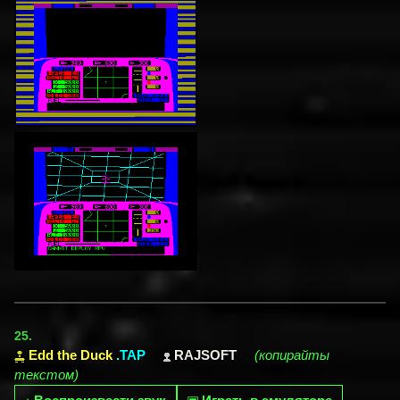
25.
Edd the Duck
.TAP
RAJSOFT
(копирайты
текстом)